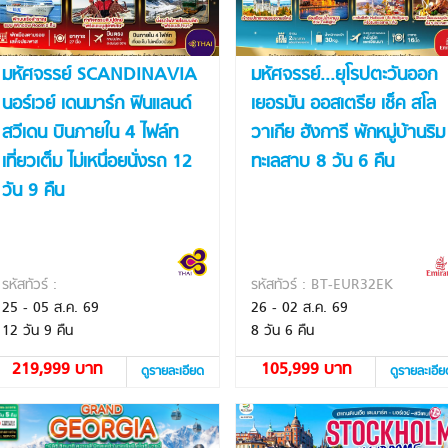
มหัศจรรย์ SCANDINAVIA
มหัศจรรย์...ยุโรปตะวันออก
นอร์เวย์ เดนมาร์ก ฟินแลนด์
เยอรมัน ออสเตรีย เช็ค สโล
สวีเดน บินภายใน 4 ไฟล์ท
วาเกีย ฮังการี พักหมู่บ้านริม
เที่ยวเต็ม ไม่เหนื่อยนั่งรถ 12
ทะเลสาบ 8 วัน 6 คืน
วัน 9 คืน
รหัสทัวร์ :
รหัสทัวร์ : BT-EUR32EK
25 - 05 ส.ค. 69
26 - 02 ส.ค. 69
12 วัน 9 คืน
8 วัน 6 คืน
219,999 บาท
105,999 บาท
ดูรายละเอียด
ดูรายละเอี