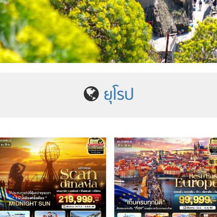
ยุโรป