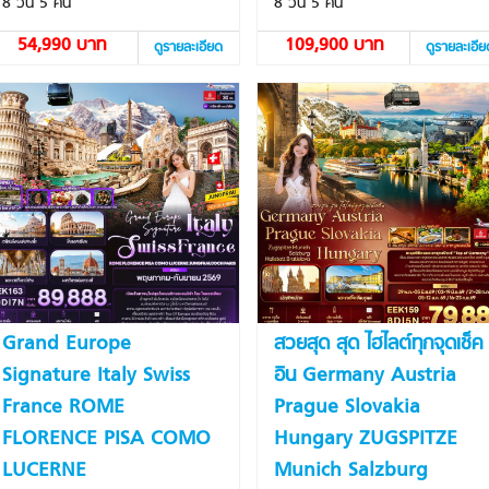
8 วัน 5 คืน
8 วัน 5 คืน
54,990 บาท
109,900 บาท
ดูรายละเอียด
ดูรายละเอี
Grand Europe
สวยสุด สุด ไฮไลต์ทุกจุดเช็ค
Signature Italy Swiss
อิน Germany Austria
France ROME
Prague Slovakia
FLORENCE PISA COMO
Hungary ZUGSPITZE
LUCERNE
Munich Salzburg