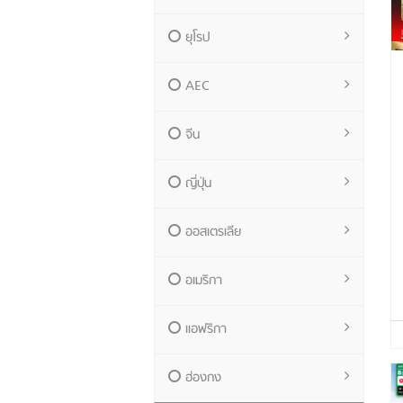
ยุโรป
AEC
จีน
ญี่ปุ่น
ออสเตรเลีย
อเมริกา
แอฟริกา
ฮ่องกง