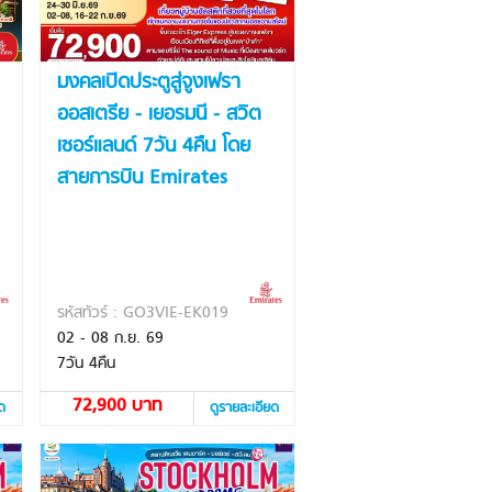
มงคลเปิดประตูสู่จูงเฟรา
ออสเตรีย - เยอรมนี - สวิต
เซอร์แลนด์ 7วัน 4คืน โดย
สายการบิน Emirates
รหัสทัวร์ : GO3VIE-EK019
02 - 08 ก.ย. 69
7วัน 4คืน
72,900 บาท
ยด
ดูรายละเอียด