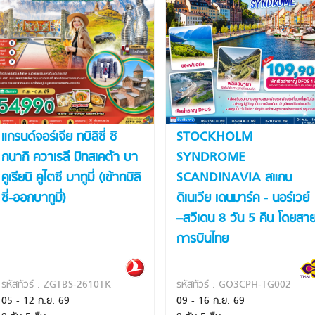
แกรนด์จอร์เจีย ทบิลิซี่ ซิ
STOCKHOLM
กนากิ ควาเรลี มิทสเคต้า บา
SYNDROME
คูเรียนิ คูไตซี บาทูมี่ (เข้าทบิลิ
SCANDINAVIA สแกน
ซี่-ออกบาทูมี่)
ดิเนเวีย เดนมาร์ค - นอร์เวย์
–สวีเดน 8 วัน 5 คืน โดยสา
การบินไทย
รหัสทัวร์ : ZGTBS-2610TK
รหัสทัวร์ : GO3CPH-TG002
05 - 12 ก.ย. 69
09 - 16 ก.ย. 69