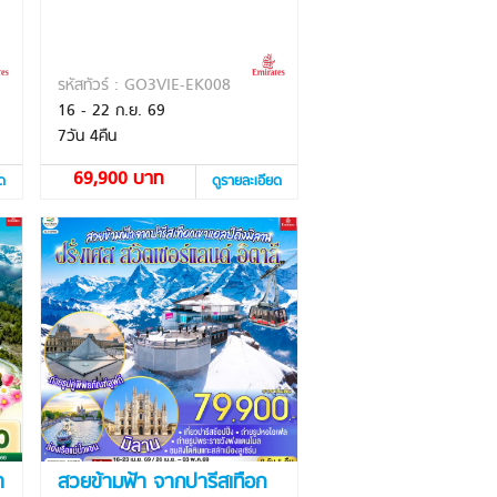
รหัสทัวร์ : GO3VIE-EK008
16 - 22 ก.ย. 69
7วัน 4คืน
69,900 บาท
ยด
ดูรายละเอียด
า
สวยข้ามฟ้า จากปารีสเทือก