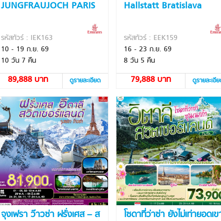
JUNGFRAUJOCH PARIS
Hallstatt Bratislava
รหัสทัวร์ : IEK163
รหัสทัวร์ : EEK159
10 - 19 ก.ย. 69
16 - 23 ก.ย. 69
10 วัน 7 คืน
8 วัน 5 คืน
89,888 บาท
79,888 บาท
ดูรายละเอียด
ดูรายละเอี
จุงเฟรา ว๊าวซ่า ฝรั่งเศส – ส
โซดาที่ว่าซ่า ยังไม่เท่ายอดเข