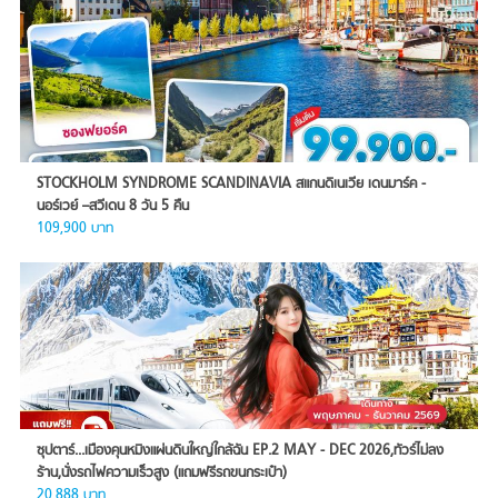
STOCKHOLM SYNDROME SCANDINAVIA สแกนดิเนเวีย เดนมาร์ค -
นอร์เวย์ –สวีเดน 8 วัน 5 คืน
109,900 บาท
ซุปตาร์...เมืองคุนหมิงแผ่นดินใหญ่ใกล้ฉัน EP.2 MAY - DEC 2026,ทัวร์ไม่ลง
ร้าน,นั่งรถไฟความเร็วสูง (แถมฟรีรถขนกระเป๋า)
20,888 บาท