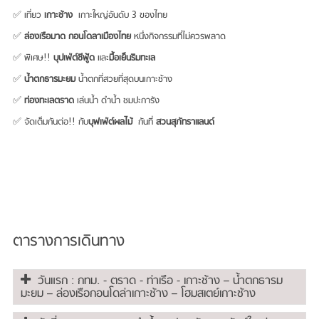
✅ เที่ยว
เกาะช้าง
เกาะใหญ่อันดับ 3 ของไทย
✅
ล่องเรือมาด กอนโดลาเมืองไทย
หนึ่งกิจกรรมที่ไม่ควรพลาด
✅ พิเศษ!!
บุปเฟ่ต์ซีฟู้ด
และ
มื้อเย็นริมทะเล
✅
น้ำตกธารมะยม
น้ำตกที่สวยที่สุดบนเกาะช้าง
✅
ท่องทะเลตราด
เล่นน้ำ ดำน้ำ ชมปะการัง
✅ จัดเต็มกันต่อ!! กับ
บุฟเฟ่ต์ผลไม้
กันที่
สวนสุภัทราแลนด์
ตารางการเดินทาง
วันแรก : กทม. - ตราด - ท่าเรือ - เกาะช้าง – น้ำตกธารม
มะยม – ล่องเรือกอนโดล่าเกาะช้าง – โฮมสเตย์เกาะช้าง