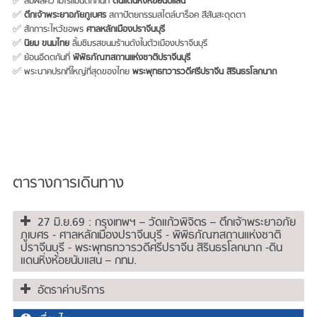
✅ สัมผัสความโรแมนติกกันที่
ดินแดนหิ่งห้อยนับแสน
✅
ตึกเจ้าพระยาอภัยภูเบศร
สถาปัตยกรรมสไตล์บาร็อค สีสันสะดุดตา
✅ สักการะไหว้ขอพร
ศาลหลักเมืองปราจีนบุรี
✅
นิยม ขนมไทย
ลิ้มชิมรสขนมร้านดังในตัวเมืองปราจีนบุรี
✅ ย้อนอีดตกันที่
พิพิธภัณฑสถานแห่งชาติปราจีนบุรี
✅ พระนาคปรกที่ใหญ่ที่สุดของไทย
พระพุทธทวารวดีศรีปราจีน สิรินธรโลกนาถ
ตารางการเดินทาง
27 มิ.ย.69 : กรุงเทพฯ – วัดแก้วพิจิตร – ตึกเจ้าพระยาอภัย
ภูเบศร - ศาลหลักเมืองปราจีนบุรี - พิพิธภัณฑสถานแห่งชาติ
ปราจีนบุรี - พระพุทธทวารวดีศรีปราจีน สิรินธรโลกนาถ -ดิน
แดนหิ่งห้อยนับแสน – กทม.
อัตราค่าบริการ