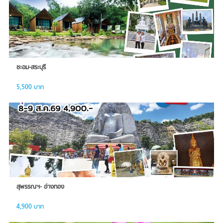
ชะอม-สระบุรี
5,500 บาท
สุพรรณฯ- อ่างทอง
4,900 บาท