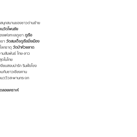
นสนุกสนานของชาวด่านซ้าย
โขนวัดโพนชัย
องแห่งทะเลภูเขา
ภูเรือ
นเขา
วัดสมเด็จภูเรือมิ่งเมือง
นโลกธาตุ
วัดป่าหัวยลาด
มสัมพันธ์ ไทย-ลาว
่สุดในไทย
เงียบสงบน่ารัก ริมฝั่งโขง
วมกับชาวเชียงคาน
นชมววิวสะพานกระจก
ดลอยเคราะห์