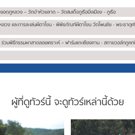
ดภูหลวง – วัดป่าห้วยลาด – วัดสมเด็จภูเรือมิ่งเมือง - ภูเรือ
ญหลวง และการละเล่นผีตาโขน - พิพิธภัณฑ์ผีตาโขน วัดโพนชัย - พระธาตุศร
ู้ - ร่วมพิธีกรรมผาสาดลอยเคราะห์ – ฟาร์มแกะเชียงคาน - สกายวอล์กภูคก
ผู้ที่ดูทัวร์นี้ จะดูทัวร์เหล่านี้ด้วย