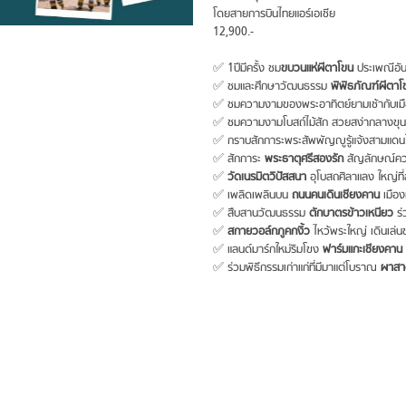
โดยสายการบินไทยแอร์เอเชีย
12,900.-
✅ 1ปีมีครั้ง ชม
ขบวนแห่ผีตาโขน
ประเพณีอั
✅ ชมและศึกษาวัฒนธรรม
พิพิธภัณฑ์ผีตา
✅ ชมความงามของพระอาทิตย์ยามเช้ากับเมื
✅ ชมความงามโบสถ์ไม้สัก สวยสง่ากลางขุ
✅ กราบสักการะพระสัพพัญญูรู้แจ้งสามแด
✅ สักการะ
พระธาตุศรีสองรัก
สัญลักษณ์ควา
✅
วัดเนรมิตวิปัสสนา
อุโบสถศิลาแลง ใหญ่ที
✅ เพลิดเพลินบน
ถนนคนเดินเชียงคาน
เมือง
✅ สืบสานวัฒนธรรม
ตักบาตรข้าวเหนียว
ร่
✅
สกายวอล์กภูคกงิ้ว
ไหว้พระใหญ่ เดินเล่
✅ แลนด์มาร์กใหม่ริมโขง
ฟาร์มแกะเชียงคาน
✅ ร่วมพิธีกรรมเก่าแก่ที่มีมาแต่โบราณ
ผาสา