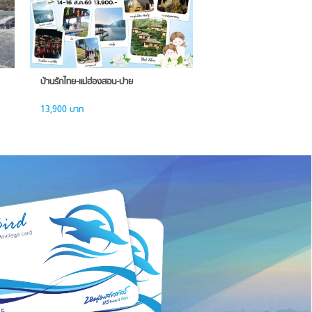
บ้านรักไทย-แม่ฮ่องสอน-ปาย
13,900 บาท