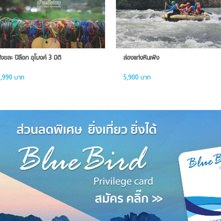
ังขละ ปิล๊อก อุโมงค์ 3 มิติ
ล่องแก่งหินเพิง
,990 บาท
5,900 บาท