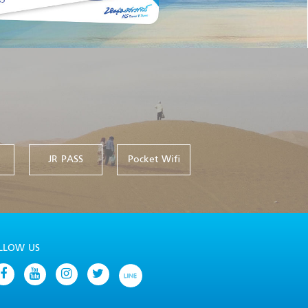
JR PASS
Pocket Wifi
LLOW US