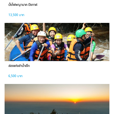
บั้งไฟพญานาค บึงกาฬ
13,500 บาท
ล่องแก่งลำน้ำเข็ก
6,500 บาท