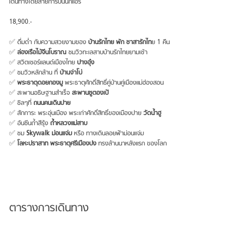
เดินทางโดยสายการบินนกแอร์
18,900.-
✅ ดื่มด่ำ กับความสวยงามของ
บ้านรักไทย พัก ชาสารักไท
ย 1 คืน
✅
ล่องเรือไม้จีนโบราณ
ชมวิวทะเลสาบบ้านรักไทยยามเช้า
✅ สวิตเซอร์แลนด์เมืองไทย
ปางอุ๋ง
✅ ชมวิวหลักล้าน ที่
บ้านจ่าโบ่
✅
พระธาตุดอยกองมู
พระธาตุศักดิ์สิทธิ์คู่บ้านคู่เมืองแม่ฮ่องสอน
✅ สะพานอธิษฐานสำเร็จ
สะพานซูตองเป้
✅ ชิลๆที่
ถนนคนเดินปาย
✅ สักการะ พระอุ่นเมือง พระเก่าศักดิ์สิทธิ์ของเมืองปาย
วัดน้ำฮู
✅ อันซีนถ้ำสีรุ้ง
ถ้ำหลวงแม่สาบ
✅ ชม
Skywalk ม่อนแจ่ม
หรือ ทางเดินลอยฟ้าม่อนแจ่ม
✅
โลหะปราสาท พระธาตุศรีเมืองปง
ทรงล้านนาหลังแรก ของโลก
ตารางการเดินทาง