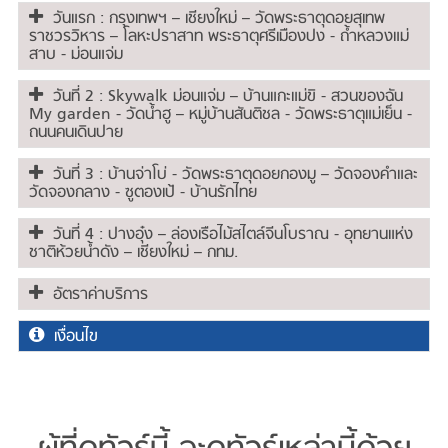
วันแรก : กรุงเทพฯ – เชียงใหม่ – วัดพระธาตุดอยสุเทพ
ราชวรวิหาร – โลหะปราสาท พระธาตุศรีเมืองปง - ถ้ำหลวงแม่
สาบ - ม่อนแจ่ม
วันที่ 2 : Skywalk ม่อนแจ่ม – บ้านแกะแม่ขิ - สวนของฉัน
My garden - วัดน้ำฮู – หมู่บ้านสันติชล - วัดพระธาตุแม่เย็น -
ถนนคนเดินปาย
วันที่ 3 : บ้านจ่าโบ่ - วัดพระธาตุดอยกองมู – วัดจองคำและ
วัดจองกลาง - ซูตองเป้ - บ้านรักไทย
วันที่ 4 : ปางอุ๋ง – ล่องเรือไม้สไตล์จีนโบราณ - อุทยานแห่ง
ชาติห้วยน้ำดัง – เชียงใหม่ – กทม.
อัตราค่าบริการ
เงื่อนไข