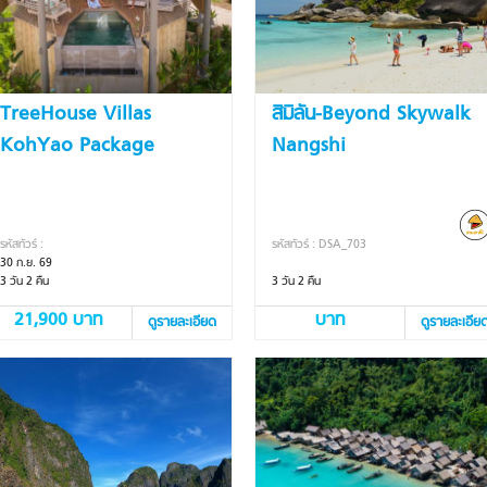
TreeHouse Villas
สิมิลัน-Beyond Skywalk
KohYao Package
Nangshi
รหัสทัวร์ :
รหัสทัวร์ : DSA_703
30 ก.ย. 69
3 วัน 2 คืน
3 วัน 2 คืน
21,900 บาท
บาท
ดูรายละเอียด
ดูรายละเอีย