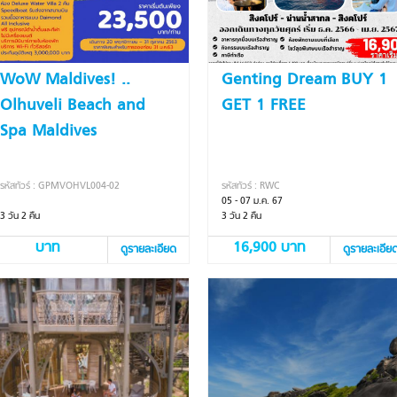
WoW Maldives! ..
Genting Dream BUY 1
Olhuveli Beach and
GET 1 FREE
Spa Maldives
รหัสทัวร์ : GPMVOHVL004-02
รหัสทัวร์ : RWC
05 - 07 ม.ค. 67
3 วัน 2 คืน
3 วัน 2 คืน
บาท
16,900 บาท
ดูรายละเอียด
ดูรายละเอีย