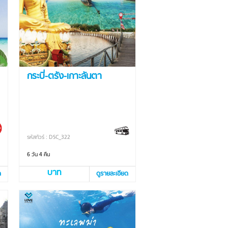
กระบี่-ตรัง-เกาะลันตา
รหัสทัวร์ : DSC_322
6 วัน 4 คืน
บาท
ด
ดูรายละเอียด