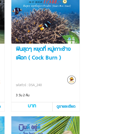
ฟินสุดๆ หยุดที่ หมู่เกาะช้าง
เผือก ( Cock Burn )
รหัสทัวร์ : DSA_240
3 วัน 2 คืน
บาท
ด
ดูรายละเอียด