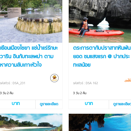
เยือนเมืองไชยา แช่น้ำแร่รักษะ
ตระการตากับปราสาทหินพัน
วาริน อินกับทะเลพม่า ตาม
ยอด ชมแสงแรก @ ปากประ
หาความลับเกาะหัวใจ
ทะเลน้อย
รหัสทัวร์ : DSA_231
รหัสทัวร์ : DSA 162
3 วัน 2 คืน
3 วัน 2 คืน
บาท
บาท
ดูรายละเอียด
ดูรายละเอีย