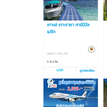
เกาะเฮ เกาะราชา คาร์นิวัล
เมจิก
รหัสทัวร์ : DSA_702
3 วัน 2 คืน
บาท
ดูรายละเอียด