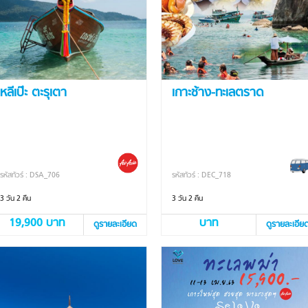
หลีเป๊ะ ตะรุเตา
เกาะช้าง-ทะเลตราด
รหัสทัวร์ : DSA_706
รหัสทัวร์ : DEC_718
3 วัน 2 คืน
3 วัน 2 คืน
19,900 บาท
บาท
ดูรายละเอียด
ดูรายละเอีย