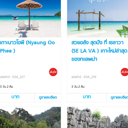
เกาะนาวโอพี (Nyaung Oo
สวยอลัง สุดปัง ที่ เซลาวา
Phee )
(SE LA VA ) เกาะใหม่ล่าสุด
ของทะเลพม่า
รหัสทัวร์ : DSA_227
รหัสทัวร์ : DSA_239
3 วัน 2 คืน
3 วัน 2 คืน
บาท
บาท
ดูรายละเอียด
ดูรายละเอีย