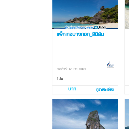
แพ็กเกจบางกอก_สิมิลัน
รหัสทัวร์ : 63 PGLA001
1 วัน
บาท
ดูรายละเอียด