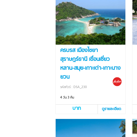
ครบรส เมืองไชยา
สุราษฎร์ธานี เขื่อนเชี่ยว
หลาน-สมุย-เกาะเต่า-เกาะนาง
ยวน
รหัสทัวร์ : DSA_230
4 วัน 3 คืน
บาท
ดูรายละเอียด