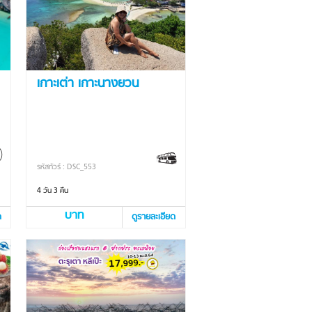
เกาะเต่า เกาะนางยวน
รหัสทัวร์ : DSC_553
4 วัน 3 คืน
บาท
ด
ดูรายละเอียด