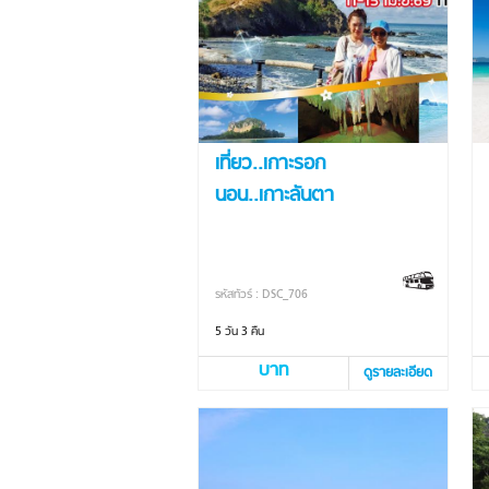
เที่ยว..เกาะรอก
นอน..เกาะลันตา
รหัสทัวร์ : DSC_706
5 วัน 3 คืน
บาท
ดูรายละเอียด