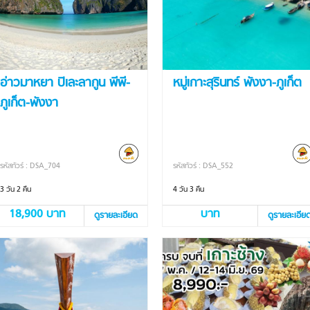
อ่าวมาหยา ปิเละลากูน พีพี-
หมู่เกาะสุรินทร์ พังงา-ภูเก็ต
ภูเก็ต-พังงา
รหัสทัวร์ : DSA_704
รหัสทัวร์ : DSA_552
3 วัน 2 คืน
4 วัน 3 คืน
18,900 บาท
บาท
ดูรายละเอียด
ดูรายละเอีย