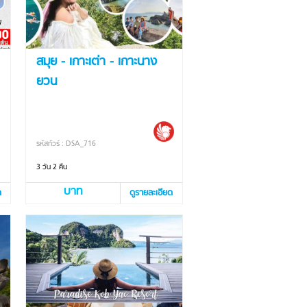
สมุย - เกาะเต่า - เกาะนาง
ยวน
รหัสทัวร์ : DSA_716
3 วัน 2 คืน
บาท
ด
ดูรายละเอียด