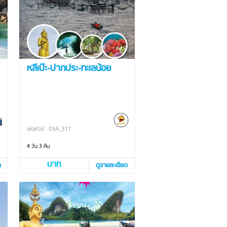
หลีเป๊ะ-ปากประ-ทะเลน้อย
รหัสทัวร์ : DSA_317
4 วัน 3 คืน
บาท
ด
ดูรายละเอียด